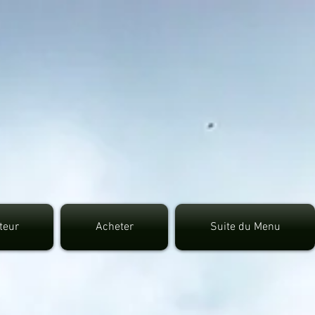
7fec0942fa0
uteur
Acheter
Suite du Menu