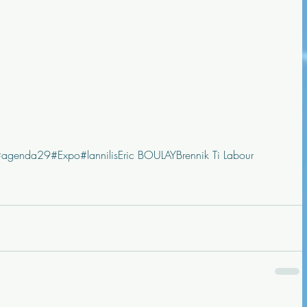
#agenda29
#Expo
#lannilis
Eric BOULAY
Brennik Ti Labour