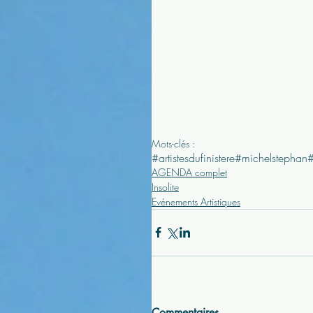
Mots-clés :
#artistesdufinistere
#michelstephan
AGENDA complet
Insolite
Evénements Artistiques
Commentaires