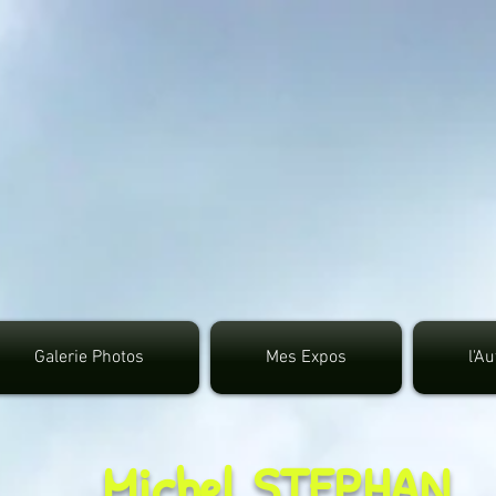
google.com, pub-3495372942191315, DIRECT, f08c4
Galerie Photos
Mes Expos
l'A
Michel STEPHAN