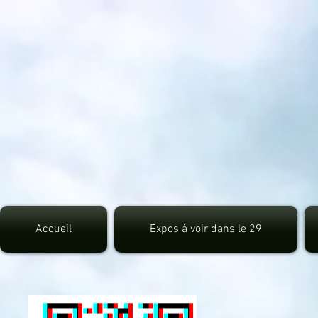
src="https://pagead2.googlesyndication.com/pagead/js/adsbygoogle.js">
Accueil
Expos à voir dans le 29