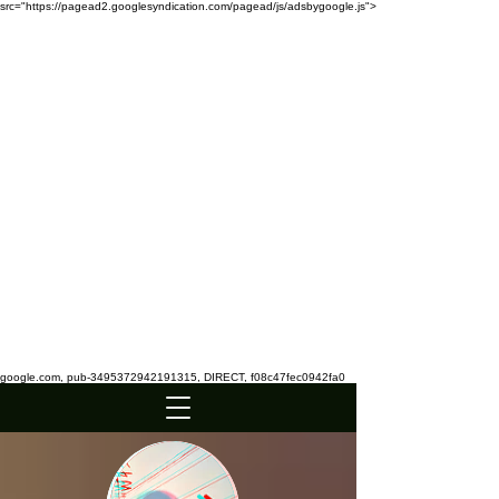
src="https://pagead2.googlesyndication.com/pagead/js/adsbygoogle.js">
google.com, pub-3495372942191315, DIRECT, f08c47fec0942fa0