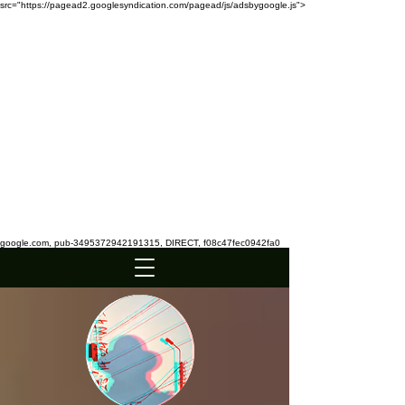
src="https://pagead2.googlesyndication.com/pagead/js/adsbygoogle.js">
google.com, pub-3495372942191315, DIRECT, f08c47fec0942fa0