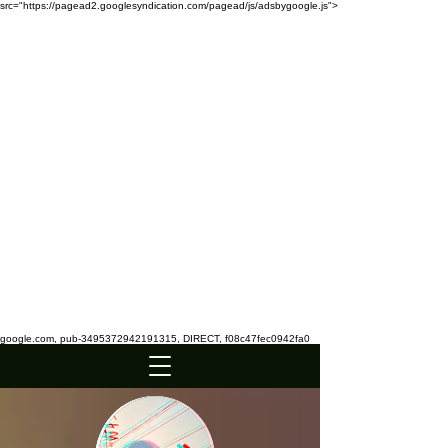
src="https://pagead2.googlesyndication.com/pagead/js/adsbygoogle.js">
google.com, pub-3495372942191315, DIRECT, f08c47fec0942fa0