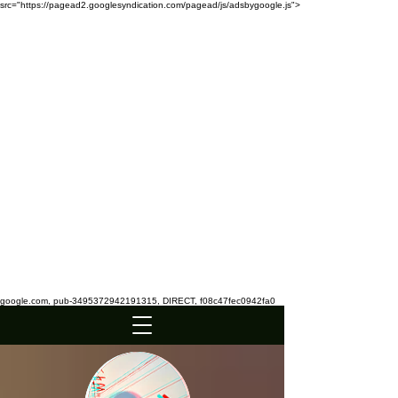
src="https://pagead2.googlesyndication.com/pagead/js/adsbygoogle.js">
google.com, pub-3495372942191315, DIRECT, f08c47fec0942fa0