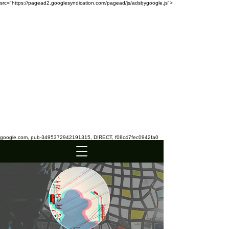
src="https://pagead2.googlesyndication.com/pagead/js/adsbygoogle.js">
google.com, pub-3495372942191315, DIRECT, f08c47fec0942fa0