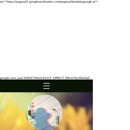
src="https://pagead2.googlesyndication.com/pagead/js/adsbygoogle.js">
google.com, pub-3495372942191315, DIRECT, f08c47fec0942fa0