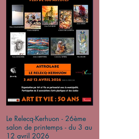
Le Relecq-Kerhuon - 26ème
salon de printemps - du 3 au
12 avril 2026