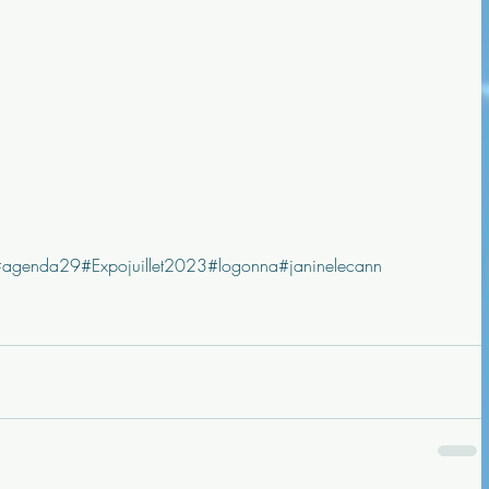
#agenda29
#Expo
juillet
2023
#logonna
#janinelecann