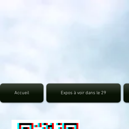
src="https://pagead2.googlesyndication.com/pagead/js/adsbygoogle.js">
Accueil
Expos à voir dans le 29