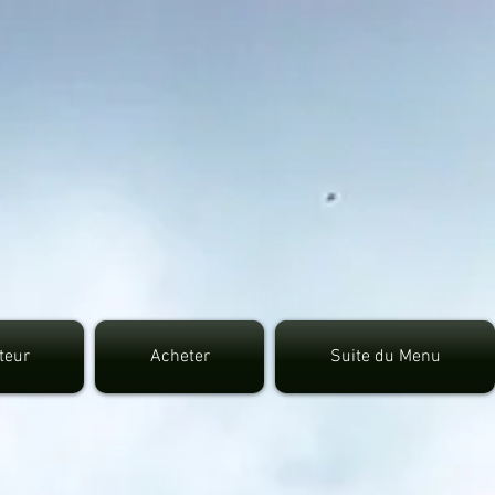
7fec0942fa0
uteur
Acheter
Suite du Menu