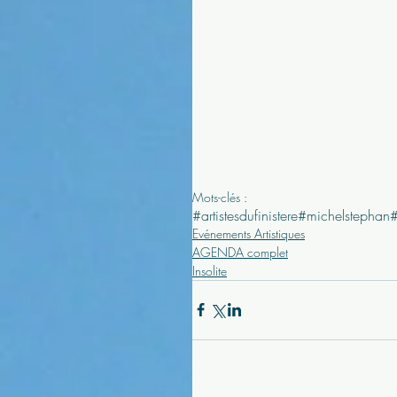
Mots-clés :
#artistesdufinistere
#michelstephan
Evénements Artistiques
AGENDA complet
Insolite