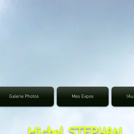
google.com, pub-3495372942191315, DIRECT, f08c4
Galerie Photos
Mes Expos
l'A
Michel STEPHAN