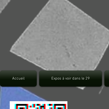
src="https://pagead2.googlesyndication.com/pagead/js/adsbygoogle.js">
Accueil
Expos à voir dans le 29