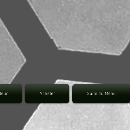
7fec0942fa0
uteur
Acheter
Suite du Menu