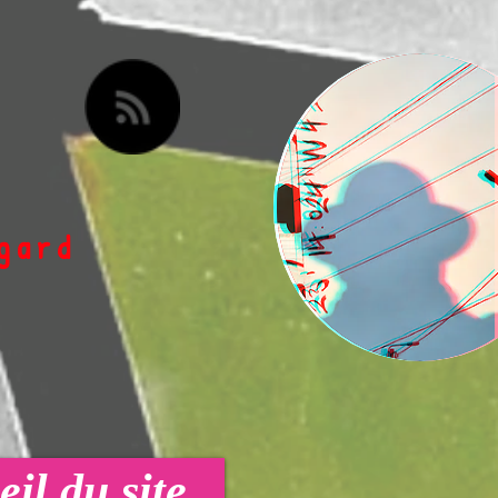
egard
il du site