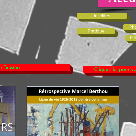
Insolites
Pho
Pratique
Fê
 Finistère
Cliquez ici pour vo