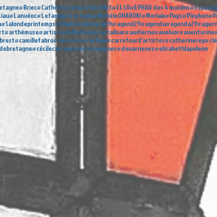
etagne
#Briec
#Catherinesimier
#Dech'Art
#ELSO
#EPHAD des 4 moulins
#Espaceg
siau
#Lanvéoc
#Lefamily
#Loctudy
#MichèleOHAROKI
#Morlaix
#Pays
#Pleyben
#P
n
#Salondeprintemps
#Ulamir
#aberwrac'h
#agend29
#agenda
#agenda29
#ager
rt
#arthémuse
#artistesdufinistere
#arzalloar
#audierne
#avelvor
#aventurine
#
brest
#camillefabro
#carantec
#carhaix
#carrefourd'artistes
#catherinerey
#cl
sdebretagne
#cécilecarcauzon
#céramiques
#douarnenez
#elisabethlapoleon