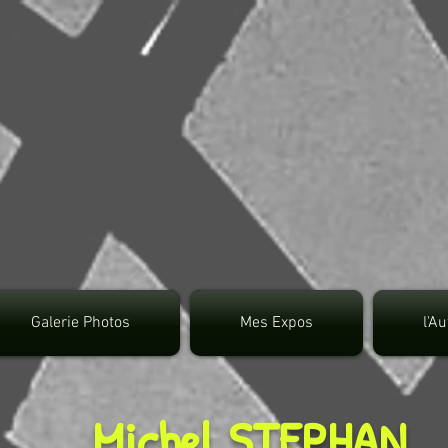
google.com, pub-3495372942191315, DIRECT, f08c4
Galerie Photos
Mes Expos
l'A
Michel STEPHAN