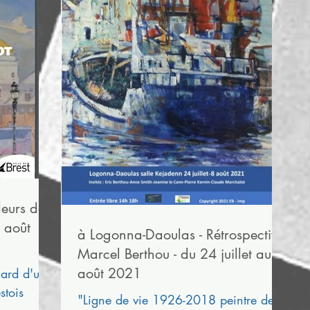
deurs de
 août
à Logonna-Daoulas - Rétrospective
Marcel Berthou - du 24 juillet au 8
août 2021
gard d'un
stois
"Ligne de vie 1926-2018 peintre de la