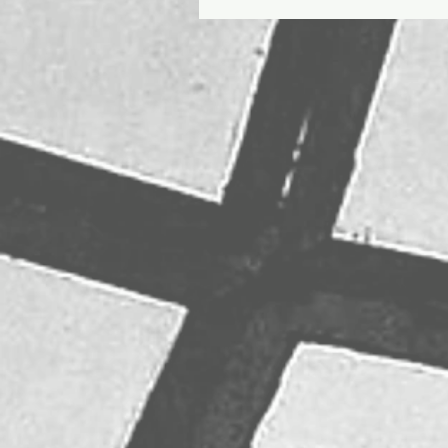
Cecilio CHAVES et Claude
MARCHALOT Maison de la F
18, rue...