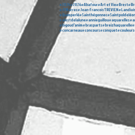
#2024
#2026
#Abafour
#Art et Vie
#Brest
#Br
#JYMarrec
#Jean-FrancoisTREVIEN
#Landivi
#Quimperlé
#Sainthégonnec
#Saintpoldeléo
#alestdelalune
#annieguillou
#aquarelles
#a
#bigoud'anim
#brasparts
#breizhaquarelle
#
#concarneau
#concours
#conquet
#couleur