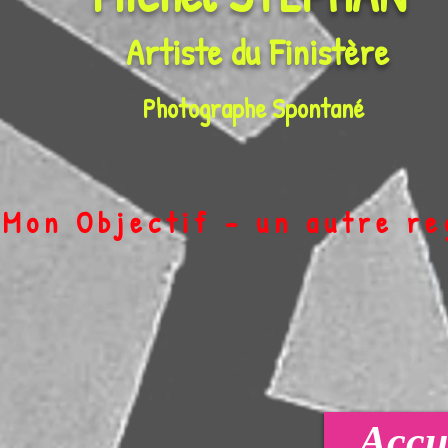
Artiste du
Finistère
Photographe Spontané
on Objectif - un autre r
Accue