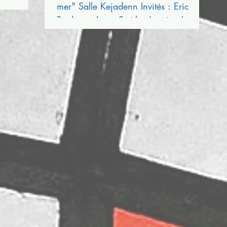
mer" Salle Kejadenn Invités : Eric
ontaine
Berthou - Anne Smith - Jeanine Le
Cann - Pierre Kernin - Claude...