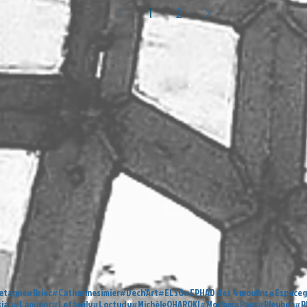
1
2
DEROFF...
etagne
#Briec
#Catherinesimier
#Dech'Art
#ELSO
#EPHAD des 4 moulins
#Espaceg
siau
#Lanvéoc
#Lefamily
#Loctudy
#MichèleOHAROKI
#Morlaix
#Pays
#Pleyben
#P