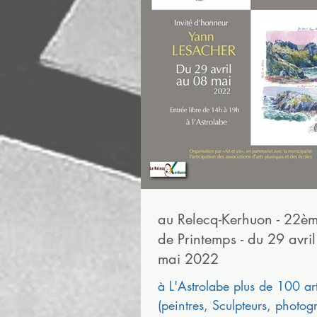
au Relecq-Kerhuon - 22è
de Printemps - du 29 avri
mai 2022
à L'Astrolabe plus de 100 art
(peintres, Sculpteurs, photog