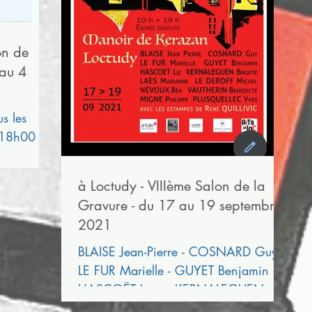
on de
 au 4
us les
 18h00
à Loctudy - VIIIème Salon de la
Gravure - du 17 au 19 septembre
2021
BLAISE Jean-Pierre - COSNARD Guy -
LE FUR Marielle - GUYET Benjamin
HASCOËT Lyze - KERNALEGUEN
Brigitte - LAES Marianne - LE