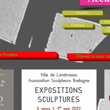
Insolites
Pho
Pratique
Fê
 Finistère
Cliquez ici pour vo