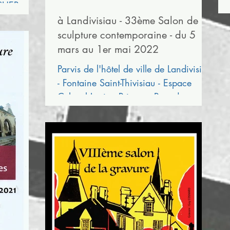
ACHER
à Landivisiau - 33ème Salon de
sculpture contemporaine - du 5
mars au 1er mai 2022
Parvis de l'hôtel de ville de Landivisiau
- Fontaine Saint-Thivisiau - Espace
Culturel Lucien Prigent - Parc de
Kréac'h Kélenn...