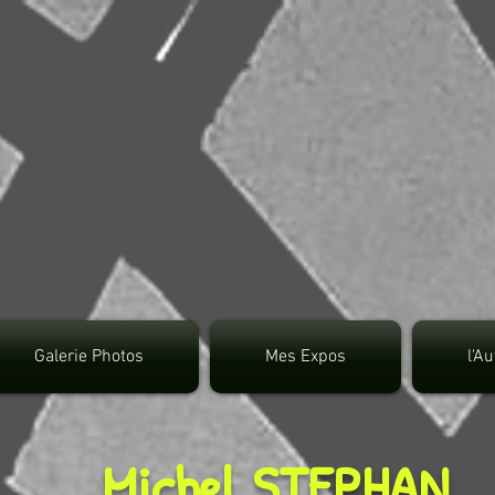
google.com, pub-3495372942191315, DIRECT, f08c4
Galerie Photos
Mes Expos
l'A
Michel STEPHAN