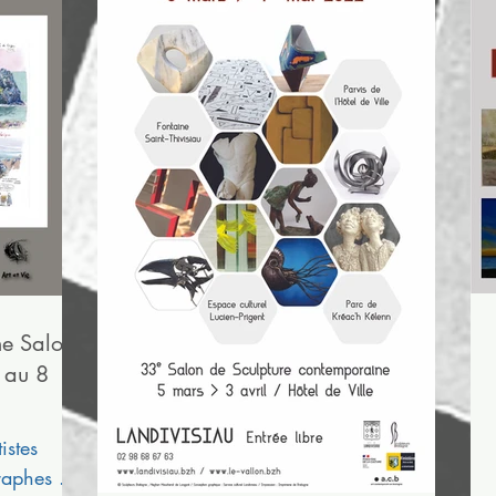
me Salon
l au 8
istes
raphes ...)