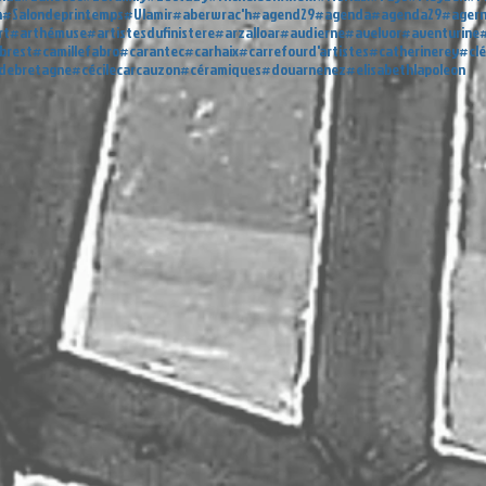
n
#Salondeprintemps
#Ulamir
#aberwrac'h
#agend29
#agenda
#agenda29
#ager
rt
#arthémuse
#artistesdufinistere
#arzalloar
#audierne
#avelvor
#aventurine
#
brest
#camillefabro
#carantec
#carhaix
#carrefourd'artistes
#catherinerey
#cl
sdebretagne
#cécilecarcauzon
#céramiques
#douarnenez
#elisabethlapoleon