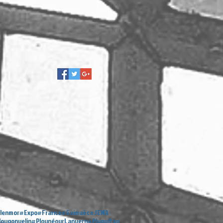
lenmor
#Expo
#France
#Guimaëc
#JEMA
lougonvelin
#PlounéourLanvern
#Pluguffan