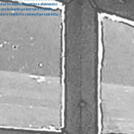
nda29
#alaincarpentier
#alainweiss
avril
#banksy
#bernardstaëlen
éder
#combrit
#comoedia
#comédia