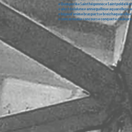
#Quimperlé
#Sainthégonnec
#Saintpoldeléo
#alestdelalune
#annieguillou
#aquarelles
#a
#bigoud'anim
#brasparts
#breizhaquarelle
#
#concarneau
#concours
#conquet
#couleur