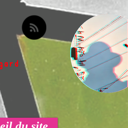
egard
il du site