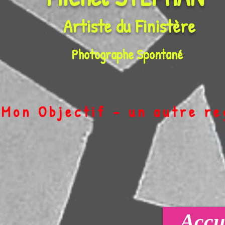
Artiste du
Finistère
Photographe Spontané
on Objectif - un autre r
Accue