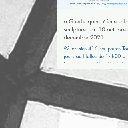
à Guerlesquin - 6ème sal
sculpture - du 10 octobre
décembre 2021
93 artistes 416 sculptures To
jours au Halles de 14h00 à
Entrée gratuite Pass Sanitaire
Obligatoire