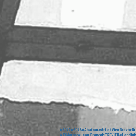
#2024
#2026
#Abafour
#Art et Vie
#Brest
#Br
#JYMarrec
#Jean-FrancoisTREVIEN
#Landivi