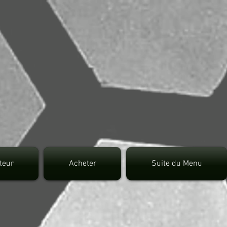
7fec0942fa0
uteur
Acheter
Suite du Menu