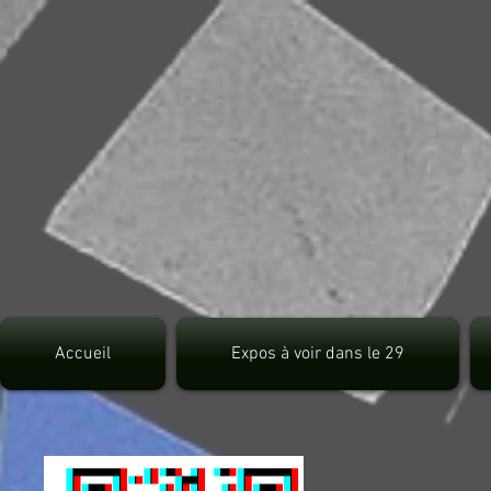
src="https://pagead2.googlesyndication.com/pagead/js/adsbygoogle.js">
Accueil
Expos à voir dans le 29