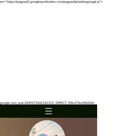
src="https://pagead2.googlesyndication.com/pagead/js/adsbygoogle.js">
google.com, pub-3495372942191315, DIRECT, f08c47fec0942fa0