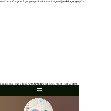
src="https://pagead2.googlesyndication.com/pagead/js/adsbygoogle.js">
google.com, pub-3495372942191315, DIRECT, f08c47fec0942fa0