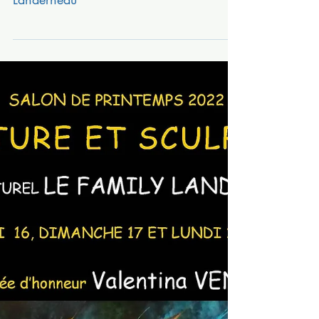
Elisabeth ESTIENNE au Ateliers
LAFAYETTE 11, rue Lafayette à
Landerneau