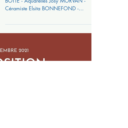
"Plurielles" 3 Artistes Bretonnes Cathy
BOTTE - Aquarelles Josy MORVAN -
Céramiste Elsita BONNEFOND -
Photographies au Fournil des Arts à...