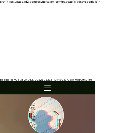
src="https://pagead2.googlesyndication.com/pagead/js/adsbygoogle.js">
google.com, pub-3495372942191315, DIRECT, f08c47fec0942fa0