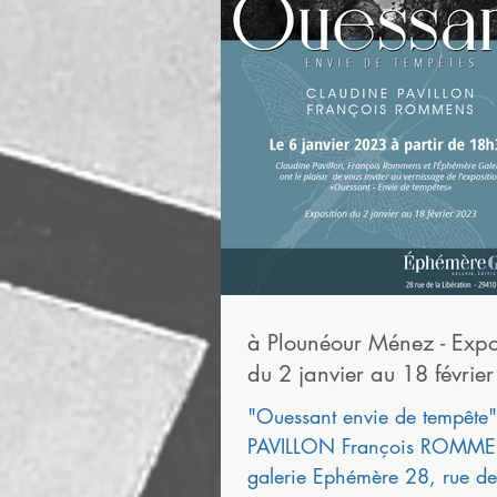
à Plounéour Ménez - Expos
du 2 janvier au 18 févrie
"Ouessant envie de tempête
PAVILLON François ROMME
galerie Ephémère 28, rue de