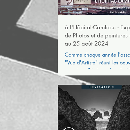
à l'Hôpital-Camfrout - Exp
de Photos et de peintures 
au 25 août 2024
Comme chaque année l'asso
"Vue d'Artiste" réuni les oeu
trentaine d'Artistes dans la 
expositions Le thème...