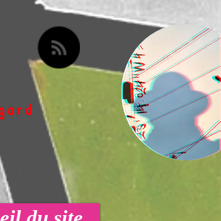
egard
il du site