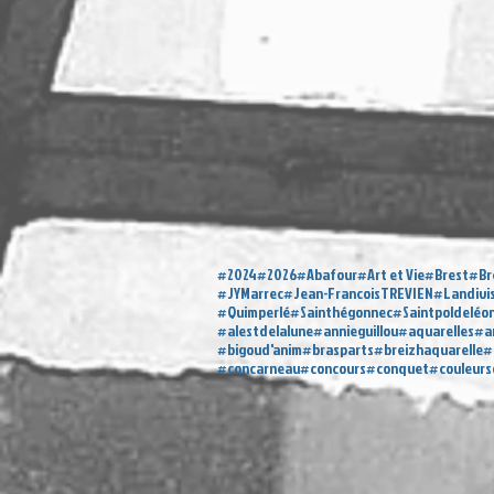
#2024
#2026
#Abafour
#Art et Vie
#Brest
#Br
#JYMarrec
#Jean-FrancoisTREVIEN
#Landivi
#Quimperlé
#Sainthégonnec
#Saintpoldeléo
#alestdelalune
#annieguillou
#aquarelles
#a
#bigoud'anim
#brasparts
#breizhaquarelle
#
#concarneau
#concours
#conquet
#couleur