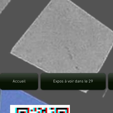
src="https://pagead2.googlesyndication.com/pagead/js/adsbygoogle.js">
Accueil
Expos à voir dans le 29