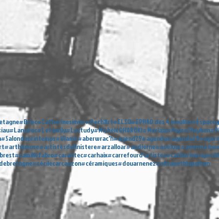
etagne
#Briec
#Catherinesimier
#Dech'Art
#ELSO
#EPHAD des 4 moulins
#Espaceg
siau
#Lanvéoc
#Lefamily
#Loctudy
#MichèleOHAROKI
#Morlaix
#Pays
#Pleyben
#P
n
#Salondeprintemps
#Ulamir
#aberwrac'h
#agend29
#agenda
#agenda29
#ager
rt
#arthémuse
#artistesdufinistere
#arzalloar
#audierne
#avelvor
#aventurine
#
brest
#camillefabro
#carantec
#carhaix
#carrefourd'artistes
#catherinerey
#cl
sdebretagne
#cécilecarcauzon
#céramiques
#douarnenez
#elisabethlapoleon