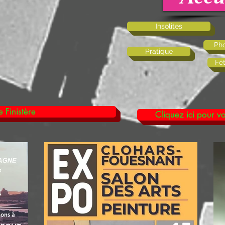
Insolites
Pho
Pratique
Fê
 Finistère
Cliquez ici pour vo