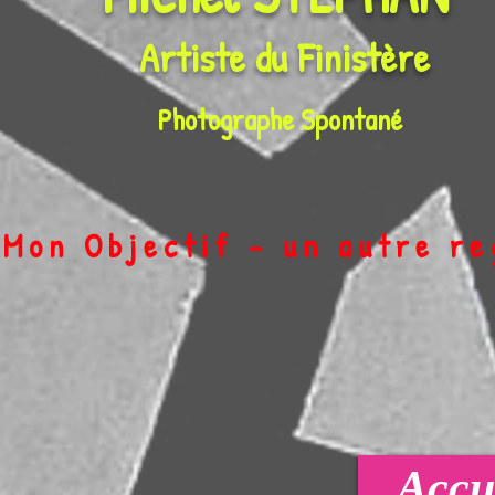
Artiste du
Finistère
Photographe Spontané
on Objectif - un autre r
Accue