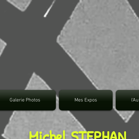
google.com, pub-3495372942191315, DIRECT, f08c4
Galerie Photos
Mes Expos
l'A
Michel STEPHAN