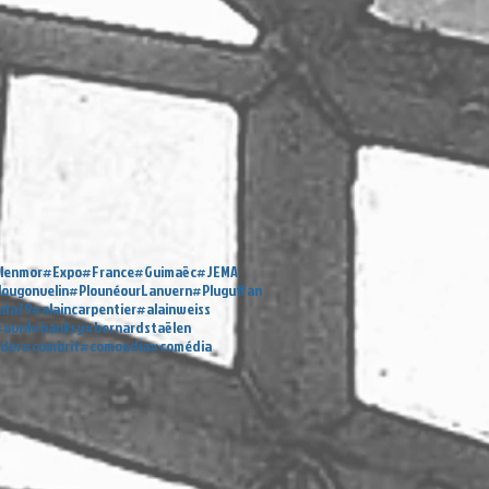
lenmor
#Expo
#France
#Guimaëc
#JEMA
lougonvelin
#PlounéourLanvern
#Pluguffan
nda29
#alaincarpentier
#alainweiss
avril
#banksy
#bernardstaëlen
éder
#combrit
#comoedia
#comédia