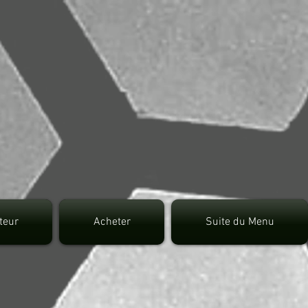
7fec0942fa0
uteur
Acheter
Suite du Menu