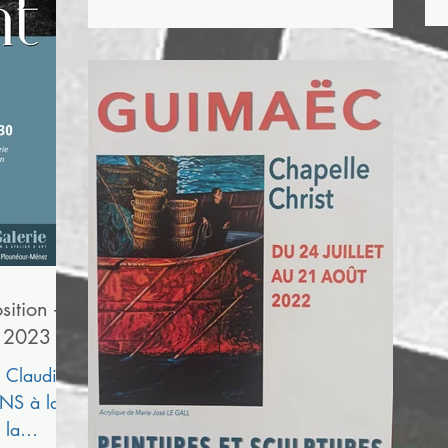
Culturel entrée libre tous les jours de...
ition -
r 2023
" Claudine
NS à la
 la