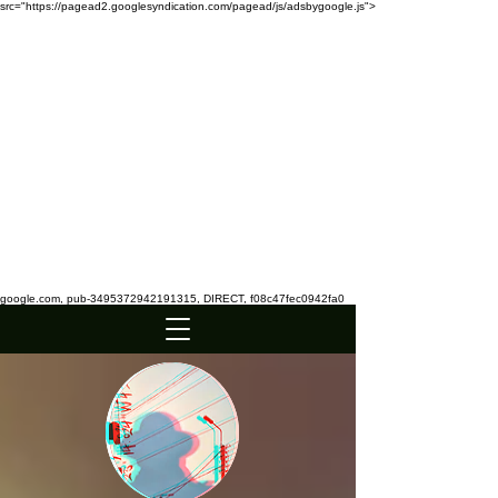
src="https://pagead2.googlesyndication.com/pagead/js/adsbygoogle.js">
google.com, pub-3495372942191315, DIRECT, f08c47fec0942fa0