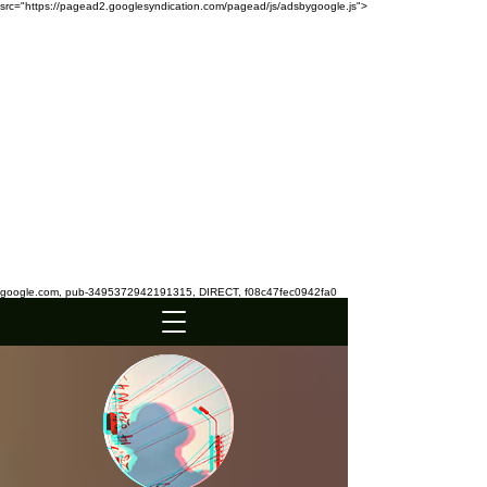
src="https://pagead2.googlesyndication.com/pagead/js/adsbygoogle.js">
google.com, pub-3495372942191315, DIRECT, f08c47fec0942fa0