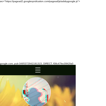
src="https://pagead2.googlesyndication.com/pagead/js/adsbygoogle.js">
google.com, pub-3495372942191315, DIRECT, f08c47fec0942fa0