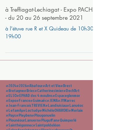
à Treffiagat-Lechiagat - Expo PACHA
- du 20 au 26 septembre 2021
à l'étuve rue R et X Quideau de 10h30 à
19h00
#2024
#2026
#Abafour
#Art et Vie
#Brest
#Bretagne
#Briec
#Catherinesimier
#Dech'Art
#ELSO
#EPHAD des 4 moulins
#Espaceglenmor
#Expo
#France
#Guimaëc
#JEMA
#JYMarrec
#Jean-FrancoisTREVIEN
#Landivisiau
#Lanvéoc