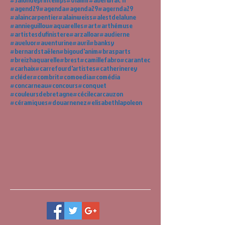
#Lefamily
#Loctudy
#MichèleOHAROKI
#Morlaix
#Pays
#Pleyben
#Plougonvelin
#PlounéourLanvern
#Pluguffan
#Quimperlé
#Sainthégonnec
#Saintpoldeléon
#Salondeprintemps
#Ulamir
#aberwrac'h
#agend29
#agenda
#agenda29
#agernda29
#alaincarpentier
#alainweiss
#alestdelalune
#annieguillou
#aquarelles
#art
#arthémuse
#artistesdufinistere
#arzalloar
#audierne
#avelvor
#aventurine
#avril
#banksy
#bernardstaëlen
#bigoud'anim
#brasparts
#breizhaquarelle
#brest
#camillefabro
#carantec
#carhaix
#carrefourd'artistes
#catherinerey
#cléder
#combrit
#comoedia
#comédia
#concarneau
#concours
#conquet
#couleursdebretagne
#cécilecarcauzon
#céramiques
#douarnenez
#elisabethlapoleon