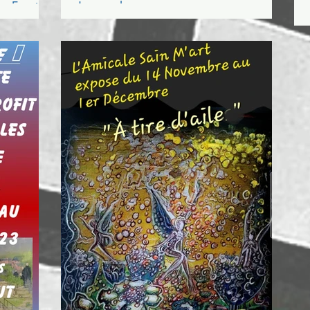
r Entrée
Jezequel