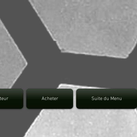
7fec0942fa0
uteur
Acheter
Suite du Menu