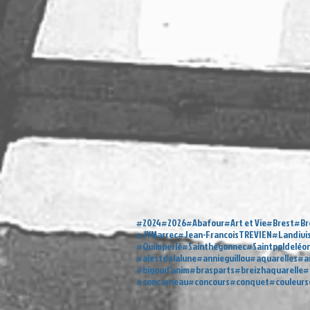
#2024
#2026
#Abafour
#Art et Vie
#Brest
#Br
#JYMarrec
#Jean-FrancoisTREVIEN
#Landivi
#Quimperlé
#Sainthégonnec
#Saintpoldeléo
#alestdelalune
#annieguillou
#aquarelles
#a
#bigoud'anim
#brasparts
#breizhaquarelle
#
#concarneau
#concours
#conquet
#couleur