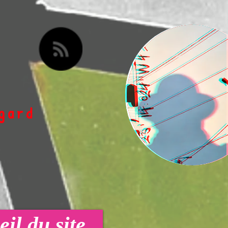
egard
il du site