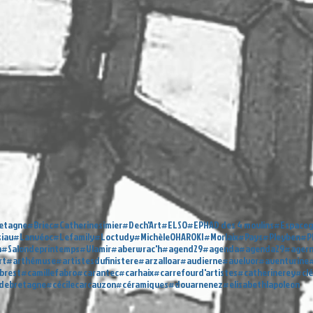
etagne
#Briec
#Catherinesimier
#Dech'Art
#ELSO
#EPHAD des 4 moulins
#Espaceg
siau
#Lanvéoc
#Lefamily
#Loctudy
#MichèleOHAROKI
#Morlaix
#Pays
#Pleyben
#P
n
#Salondeprintemps
#Ulamir
#aberwrac'h
#agend29
#agenda
#agenda29
#ager
rt
#arthémuse
#artistesdufinistere
#arzalloar
#audierne
#avelvor
#aventurine
#
brest
#camillefabro
#carantec
#carhaix
#carrefourd'artistes
#catherinerey
#cl
sdebretagne
#cécilecarcauzon
#céramiques
#douarnenez
#elisabethlapoleon