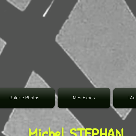
google.com, pub-3495372942191315, DIRECT, f08c4
Galerie Photos
Mes Expos
l'A
Michel STEPHAN