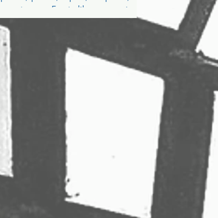
mosaîques... Entrée libre et gratuite de
14h00 à 18h00 Salle...