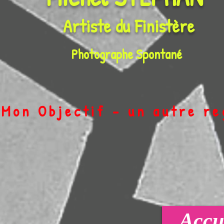
Artiste du
Finistère
Photographe Spontané
on Objectif - un autre r
Accue