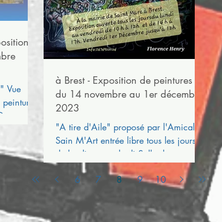
osition -
mbre
à Brest - Exposition de peintures -
 " Vue
du 14 novembre au 1er décembre
 peintures
2023
 Oeuvres
"A tire d'Aile" proposé par l'Amicale
Sain M'Art entrée libre tous les jours
du lundi au vendredi Salle des
mariages Mairie Annexe de...
6
7
8
9
10