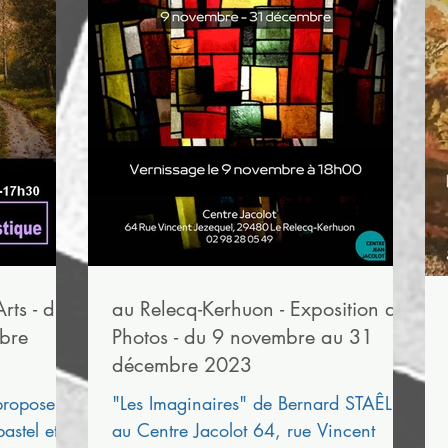
rts - du
au Relecq-Kerhuon - Exposition de
bre
Photos - du 9 novembre au 31
décembre 2023
propose
"Les Imaginaires" de Bernard STAÊLEN
astel et
au Centre Jacolot 64, rue Vincent