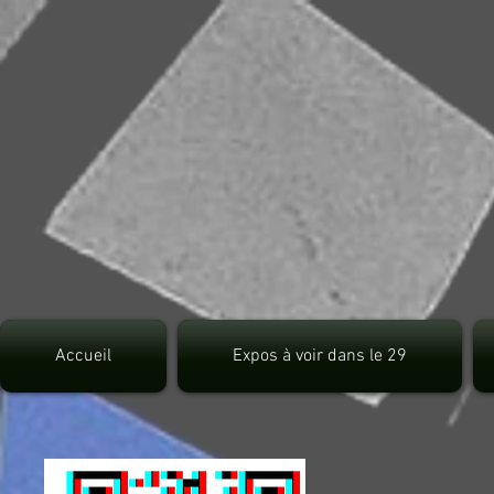
src="https://pagead2.googlesyndication.com/pagead/js/adsbygoogle.js">
Accueil
Expos à voir dans le 29