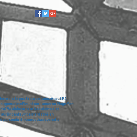
lenmor
#Expo
#France
#Guimaëc
#JEMA
lougonvelin
#PlounéourLanvern
#Pluguffan
nda29
#alaincarpentier
#alainweiss
avril
#banksy
#bernardstaëlen
éder
#combrit
#comoedia
#comédia