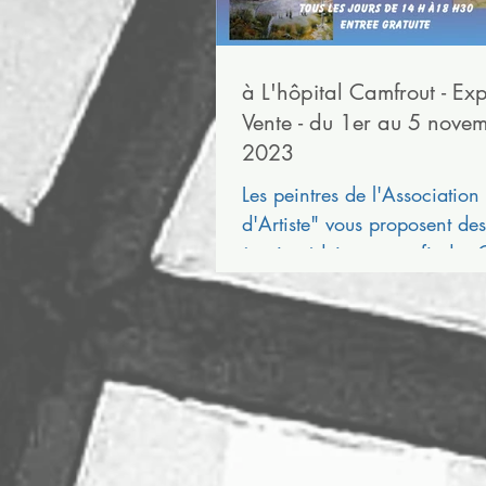
à L'hôpital Camfrout - Exp
Vente - du 1er au 5 nove
2023
Les peintres de l'Association
d'Artiste" vous proposent des
à prix réduits, au profit des
Sociales de la commune...