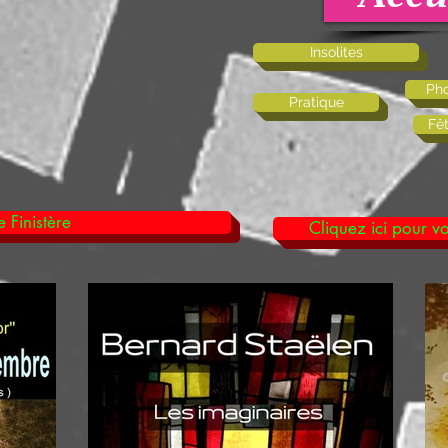
Insolites
Pho
Pratique
Fê
 Finistère
Cliquez ici pour vo