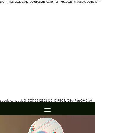
src="https://pagead2.googlesyndication.com/pagead/js/adsbygoogle.js">
google.com, pub-3495372942191315, DIRECT, f08c47fec0942fa0