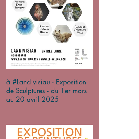
à #Landivisiau - Exposition
de Sculptures - du 1er mars
au 20 avril 2025