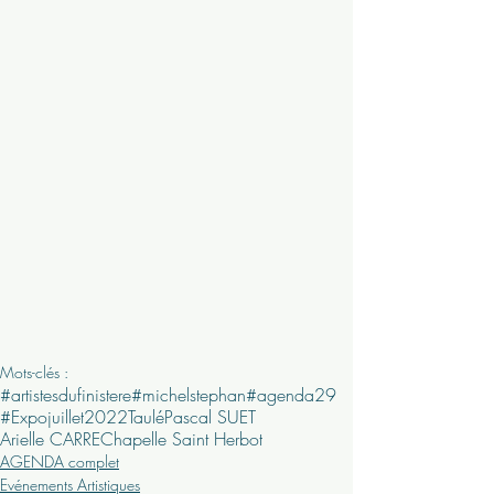
Mots-clés :
#artistesdufinistere
#michelstephan
#agenda29
#Expo
juillet
2022
Taulé
Pascal SUET
Arielle CARRE
Chapelle Saint Herbot
AGENDA complet
Evénements Artistiques