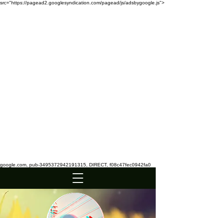
src="https://pagead2.googlesyndication.com/pagead/js/adsbygoogle.js">
google.com, pub-3495372942191315, DIRECT, f08c47fec0942fa0