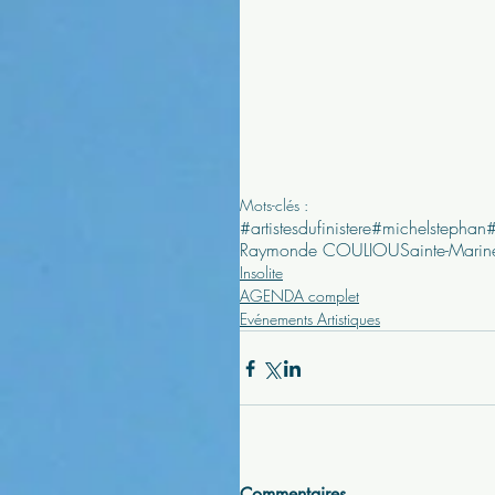
Mots-clés :
#artistesdufinistere
#michelstephan
Raymonde COULIOU
Sainte-Marin
Insolite
AGENDA complet
Evénements Artistiques
Commentaires