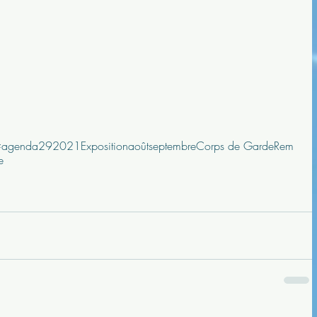
#agenda29
2021
Exposition
août
septembre
Corps de Garde
Rem
e