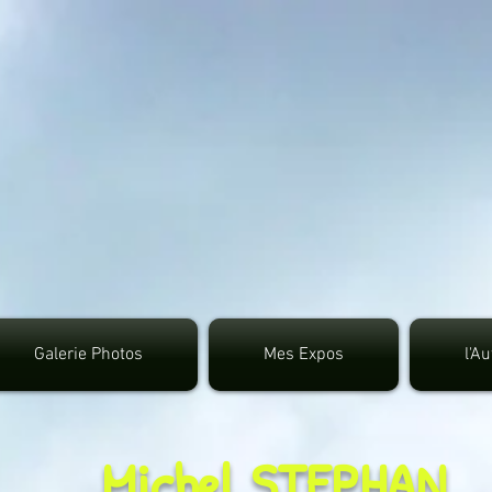
google.com, pub-3495372942191315, DIRECT, f08c4
Galerie Photos
Mes Expos
l'A
Michel STEPHAN