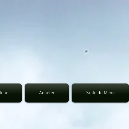
7fec0942fa0
uteur
Acheter
Suite du Menu