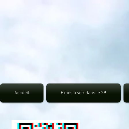
src="https://pagead2.googlesyndication.com/pagead/js/adsbygoogle.js">
Accueil
Expos à voir dans le 29