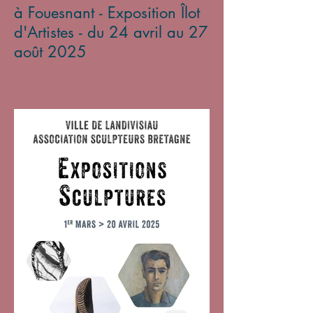
à Fouesnant - Exposition Îlot
d'Artistes - du 24 avril au 27
août 2025