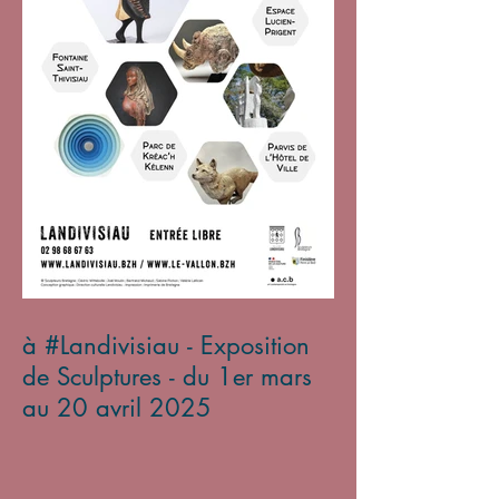
à #Landivisiau - Exposition
de Sculptures - du 1er mars
au 20 avril 2025