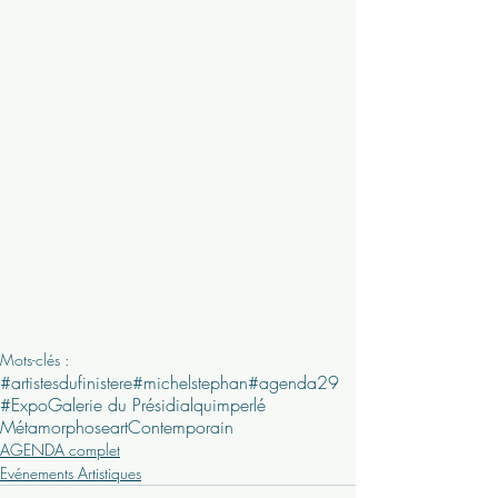
Mots-clés :
#artistesdufinistere
#michelstephan
#agenda29
#Expo
Galerie du Présidial
quimperlé
Métamorphose
art
Contemporain
AGENDA complet
Evénements Artistiques