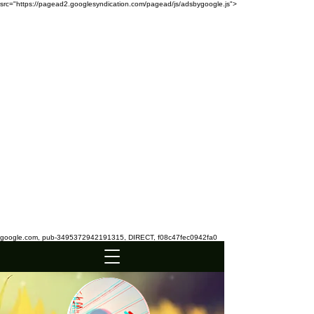
src="https://pagead2.googlesyndication.com/pagead/js/adsbygoogle.js">
google.com, pub-3495372942191315, DIRECT, f08c47fec0942fa0