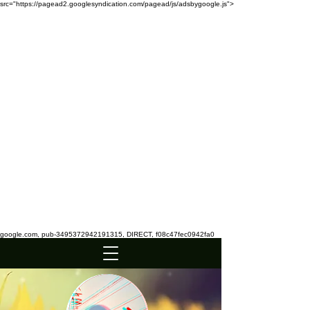
src="https://pagead2.googlesyndication.com/pagead/js/adsbygoogle.js">
google.com, pub-3495372942191315, DIRECT, f08c47fec0942fa0