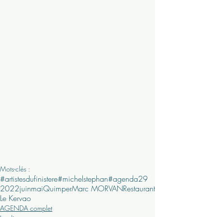
Mots-clés :
#artistesdufinistere
#michelstephan
#agenda29
2022
juin
mai
Quimper
Marc MORVAN
Restaurant
Le Kervao
AGENDA complet