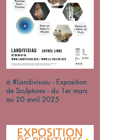
à #Landivisiau - Exposition
de Sculptures - du 1er mars
au 20 avril 2025