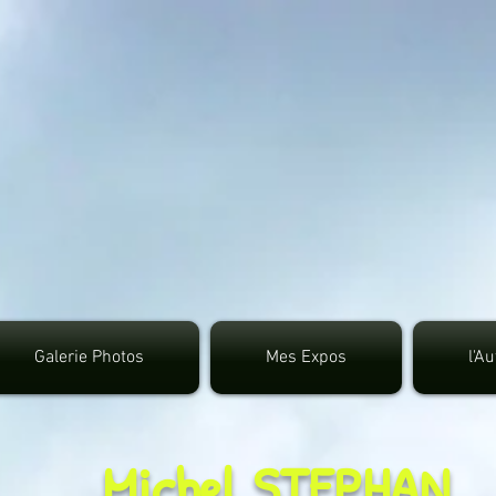
google.com, pub-3495372942191315, DIRECT, f08c4
Galerie Photos
Mes Expos
l'A
Michel STEPHAN