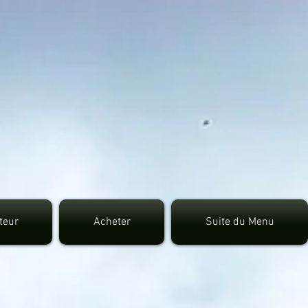
7fec0942fa0
uteur
Acheter
Suite du Menu