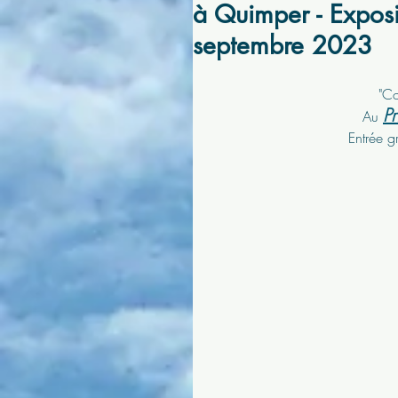
à Quimper - Exposi
septembre 2023
"Co
P
Au 
Entrée g