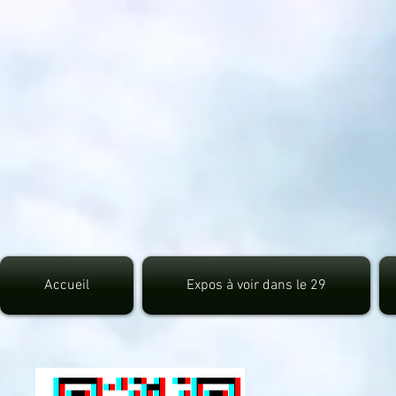
src="https://pagead2.googlesyndication.com/pagead/js/adsbygoogle.js">
Accueil
Expos à voir dans le 29