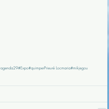
#agenda29
#Expo
#quimper
Prieuré Locmaria
#mikjegou