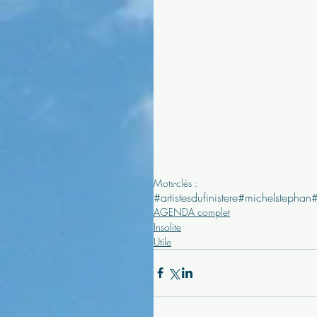
Mots-clés :
#artistesdufinistere
#michelstephan
AGENDA complet
Insolite
Utile