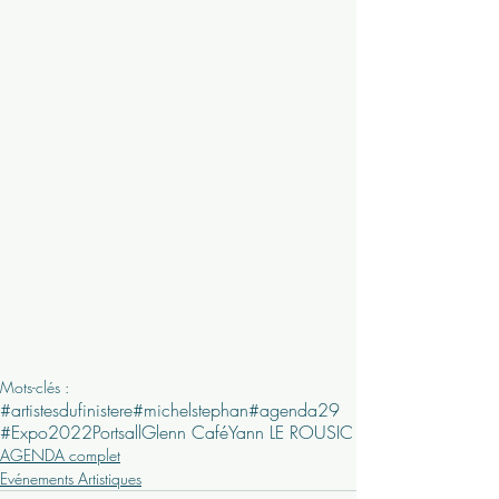
Mots-clés :
#artistesdufinistere
#michelstephan
#agenda29
#Expo
2022
Portsall
Glenn Café
Yann LE ROUSIC
AGENDA complet
Evénements Artistiques