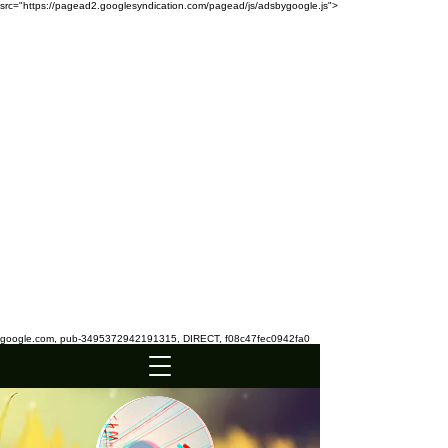
src="https://pagead2.googlesyndication.com/pagead/js/adsbygoogle.js">
google.com, pub-3495372942191315, DIRECT, f08c47fec0942fa0