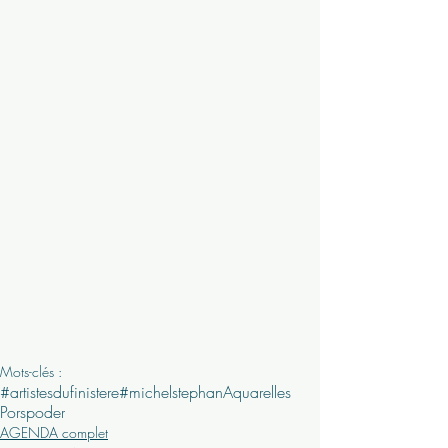
Mots-clés :
#artistesdufinistere
#michelstephan
Aquarelles
Porspoder
AGENDA complet