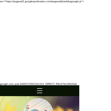
src="https://pagead2.googlesyndication.com/pagead/js/adsbygoogle.js">
google.com, pub-3495372942191315, DIRECT, f08c47fec0942fa0