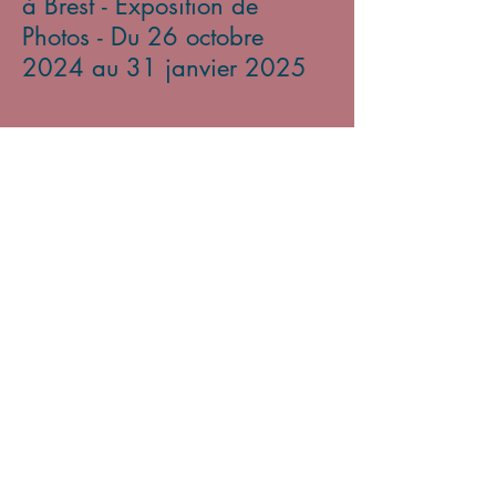
à Brest - Exposition de
Photos - Du 26 octobre
2024 au 31 janvier 2025
Archives
mars 2026
(2)
2 posts
novembre 2025
(1)
1 post
avril 2025
(3)
3 posts
mars 2025
(3)
3 posts
octobre 2024
(1)
1 post
août 2024
(2)
2 posts
juillet 2024
(2)
2 posts
juin 2024
(1)
1 post
mai 2024
(1)
1 post
avril 2024
(4)
4 posts