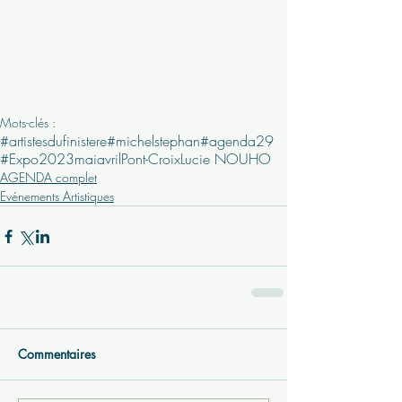
Mots-clés :
#artistesdufinistere
#michelstephan
#agenda29
#Expo
2023
mai
avril
Pont-Croix
Lucie NOUHO
AGENDA complet
Evénements Artistiques
Commentaires