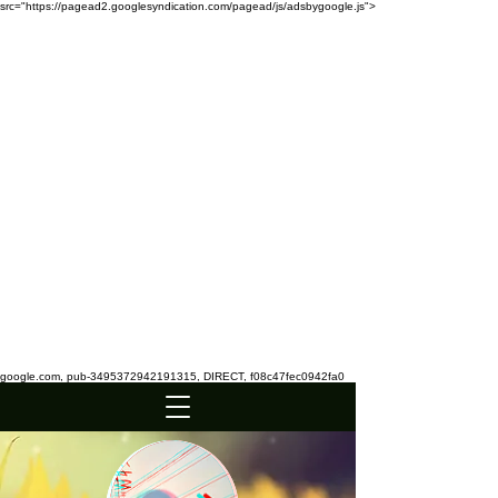
src="https://pagead2.googlesyndication.com/pagead/js/adsbygoogle.js">
google.com, pub-3495372942191315, DIRECT, f08c47fec0942fa0