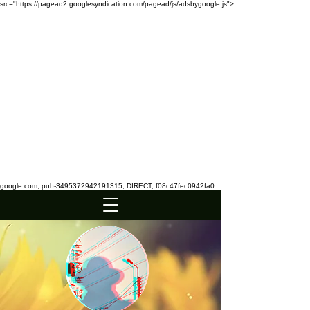
src="https://pagead2.googlesyndication.com/pagead/js/adsbygoogle.js">
google.com, pub-3495372942191315, DIRECT, f08c47fec0942fa0