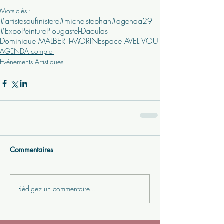
Mots-clés :
#artistesdufinistere
#michelstephan
#agenda29
#Expo
Peinture
Plougastel-Daoulas
Dominique MALBERTI-MORIN
Espace AVEL VOU
AGENDA complet
Evénements Artistiques
Commentaires
Rédigez un commentaire...