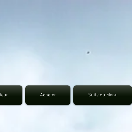
7fec0942fa0
uteur
Acheter
Suite du Menu