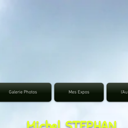
google.com, pub-3495372942191315, DIRECT, f08c4
Galerie Photos
Mes Expos
l'A
Michel STEPHAN