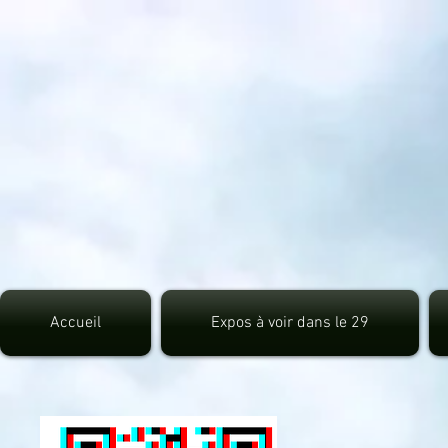
src="https://pagead2.googlesyndication.com/pagead/js/adsbygoogle.js">
Accueil
Expos à voir dans le 29