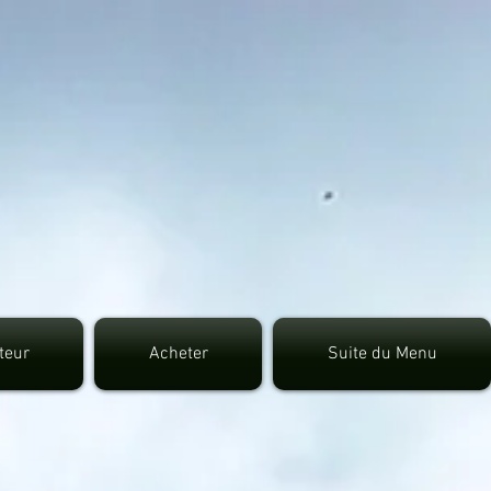
7fec0942fa0
uteur
Acheter
Suite du Menu