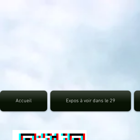
src="https://pagead2.googlesyndication.com/pagead/js/adsbygoogle.js">
Accueil
Expos à voir dans le 29