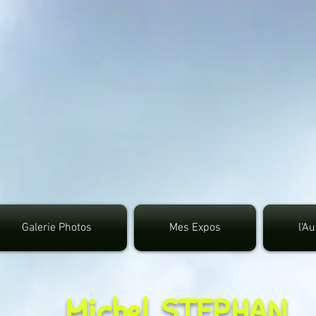
google.com, pub-3495372942191315, DIRECT, f08c4
Galerie Photos
Mes Expos
l'A
Michel STEPHAN