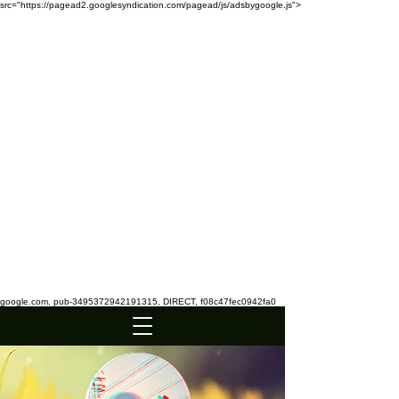
src="https://pagead2.googlesyndication.com/pagead/js/adsbygoogle.js">
google.com, pub-3495372942191315, DIRECT, f08c47fec0942fa0