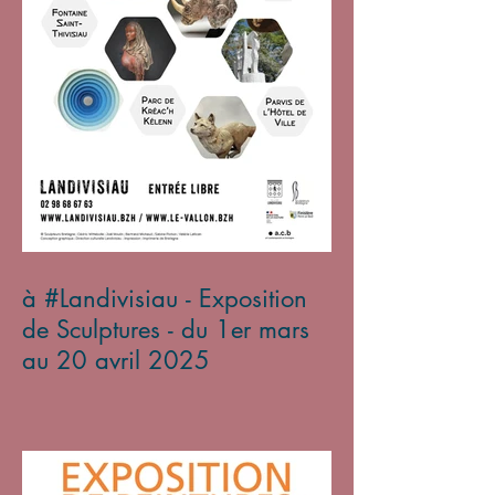
à #Landivisiau - Exposition
de Sculptures - du 1er mars
au 20 avril 2025