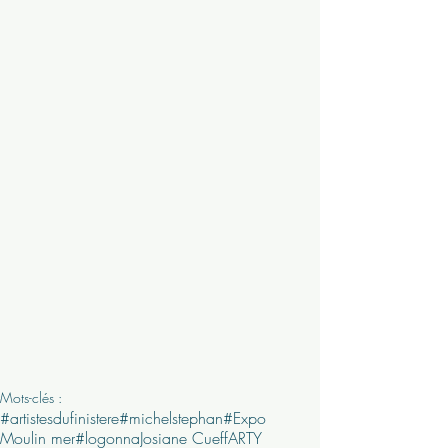
Mots-clés :
#artistesdufinistere
#michelstephan
#Expo
Moulin mer
#logonna
Josiane Cueff
ARTY