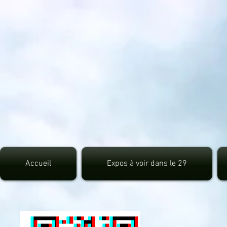
src="https://pagead2.googlesyndication.com/pagead/js/adsbygoogle.js">
Accueil
Expos à voir dans le 29