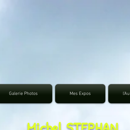
google.com, pub-3495372942191315, DIRECT, f08c4
Galerie Photos
Mes Expos
l'A
Michel STEPHAN