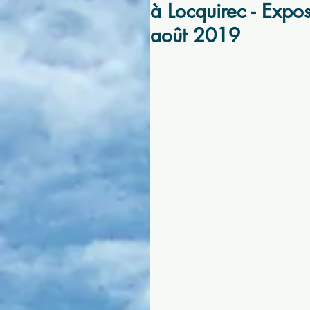
à Locquirec - Expos
août 2019