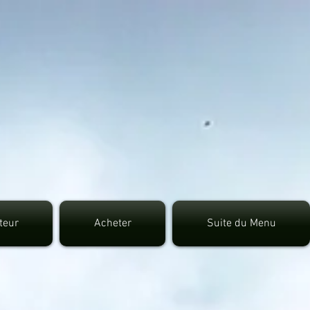
7fec0942fa0
uteur
Acheter
Suite du Menu