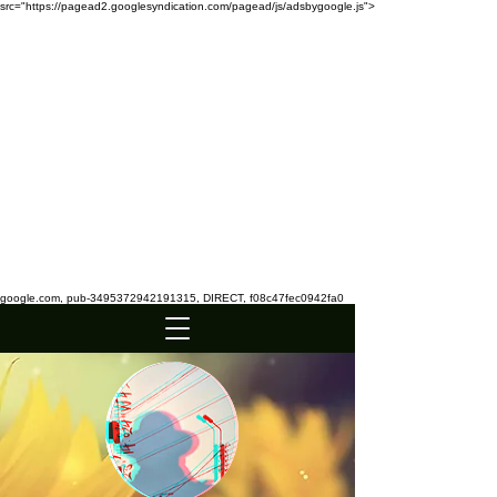
src="https://pagead2.googlesyndication.com/pagead/js/adsbygoogle.js">
google.com, pub-3495372942191315, DIRECT, f08c47fec0942fa0