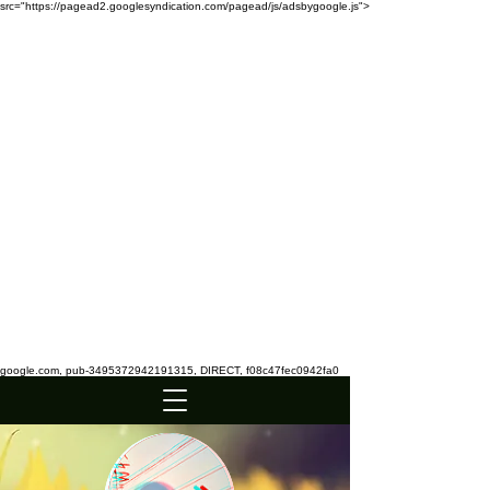
src="https://pagead2.googlesyndication.com/pagead/js/adsbygoogle.js">
google.com, pub-3495372942191315, DIRECT, f08c47fec0942fa0