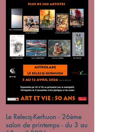
Le Relecq-Kerhuon - 26ème
salon de printemps - du 3 au