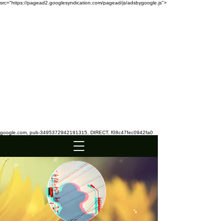
src="https://pagead2.googlesyndication.com/pagead/js/adsbygoogle.js">
google.com, pub-3495372942191315, DIRECT, f08c47fec0942fa0