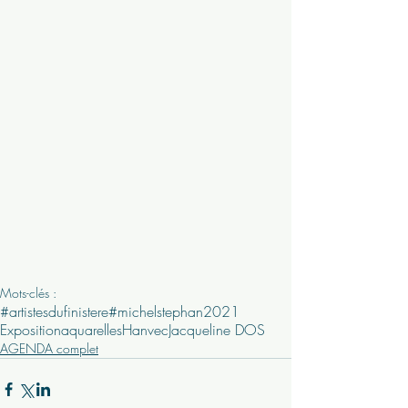
Mots-clés :
#artistesdufinistere
#michelstephan
2021
Exposition
aquarelles
Hanvec
Jacqueline DOS
AGENDA complet