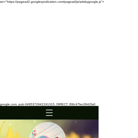
src="https://pagead2.googlesyndication.com/pagead/js/adsbygoogle.js">
google.com, pub-3495372942191315, DIRECT, f08c47fec0942fa0