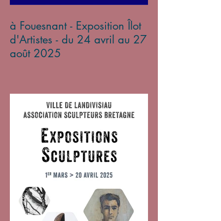
à Fouesnant - Exposition Îlot
d'Artistes - du 24 avril au 27
août 2025