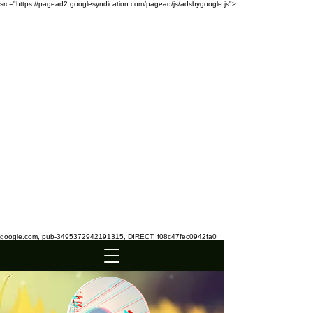
src="https://pagead2.googlesyndication.com/pagead/js/adsbygoogle.js">
google.com, pub-3495372942191315, DIRECT, f08c47fec0942fa0