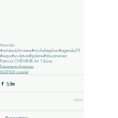
Mots-clés :
#artistesdufinistere
#michelstephan
#agenda29
#expo
#sculpture
#galerie
#douarnenez
Patricia CHEMIN
B Art 13
soie
Evénements Artistiques
AGENDA complet