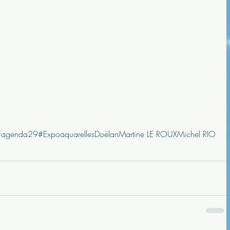
#agenda29
#Expo
aquarelles
Doëlan
Martine LE ROUX
Michel RIO