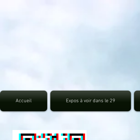
src="https://pagead2.googlesyndication.com/pagead/js/adsbygoogle.js">
Accueil
Expos à voir dans le 29