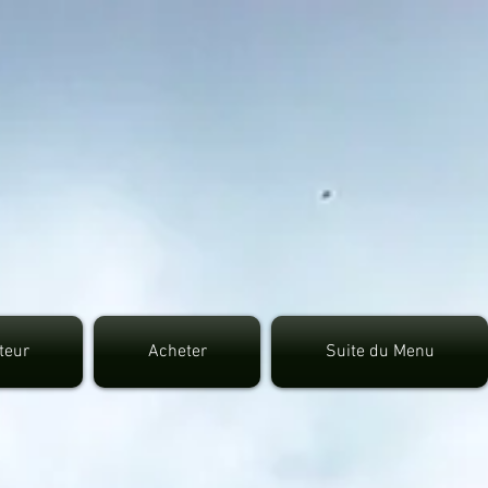
7fec0942fa0
uteur
Acheter
Suite du Menu