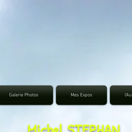
google.com, pub-3495372942191315, DIRECT, f08c4
Galerie Photos
Mes Expos
l'A
Michel STEPHAN