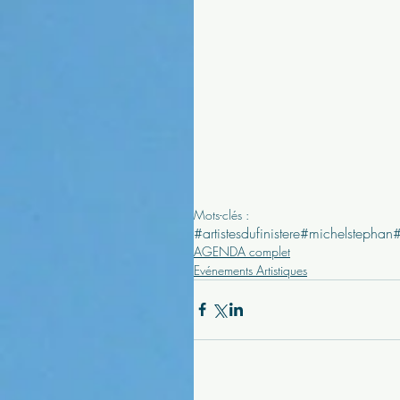
Mots-clés :
#artistesdufinistere
#michelstephan
AGENDA complet
Evénements Artistiques