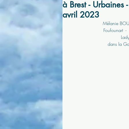
à Brest - Urbaines 
avril 2023
Mélanie BOUR
Foufounart  -
Lady
dans la Ga