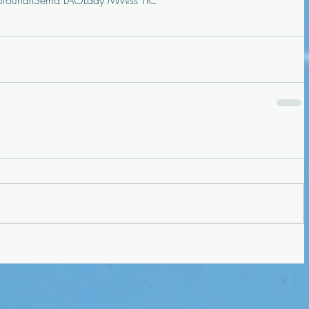
ufounart
Sêma LAO
Lady M
Miss TIC