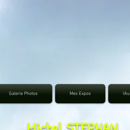
google.com, pub-3495372942191315, DIRECT, f08c4
Galerie Photos
Mes Expos
l'A
Michel STEPHAN