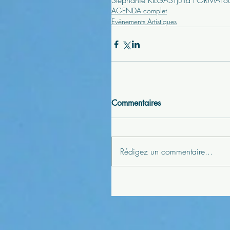
Stéphanie KILGAST
Julia FORMA
Fo
AGENDA complet
Evénements Artistiques
Commentaires
Rédigez un commentaire...