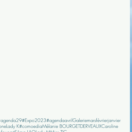
#agenda29
#Expo
2023
#agenda
avril
Galerie
mars
février
janvier
sone
Lady K
#comoedia
Mélanie BOURGET
DERVEAUX
Caroline