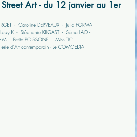
- Street Art - du 12 janvier au 1er
GET  -  Caroline DERVEAUX  -  Julia FORMA
  Lady K  -  Stéphanie KILGAST  -  Sêma LAO - 
 M  -  Petite POISSONE  -  Miss TIC
lerie d'Art contemporain - Le COMOEDIA  