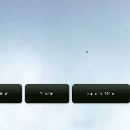
7fec0942fa0
uteur
Acheter
Suite du Menu