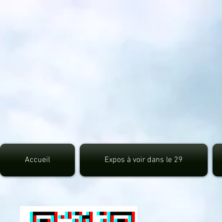
src="https://pagead2.googlesyndication.com/pagead/js/adsbygoogle.js">
Accueil
Expos à voir dans le 29