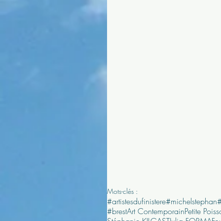
Mots-clés :
#artistesdufinistere
#michelstephan
#brest
Art Contemporain
Petite Pois