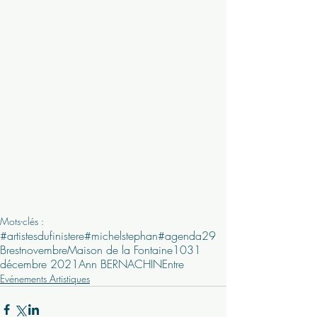
Mots-clés :
#artistesdufinistere
#michelstephan
#agenda29
Brest
novembre
Maison de la Fontaine
10
31
décembre 2021
Ann BERNACHIN
Entre
Evénements Artistiques