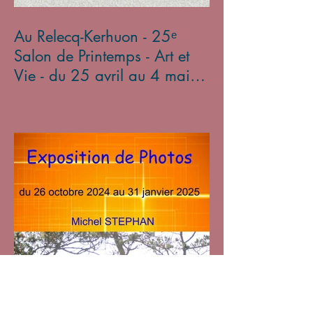
Au Relecq-Kerhuon - 25ᵉ
Salon de Printemps - Art et
Vie - du 25 avril au 4 mai
2025