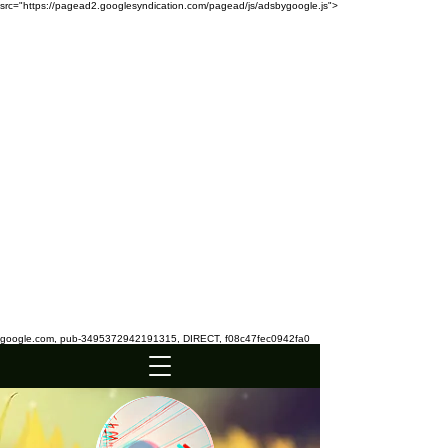
src="https://pagead2.googlesyndication.com/pagead/js/adsbygoogle.js">
google.com, pub-3495372942191315, DIRECT, f08c47fec0942fa0