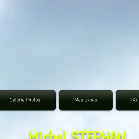
google.com, pub-3495372942191315, DIRECT, f08c4
Galerie Photos
Mes Expos
l'A
Michel STEPHAN