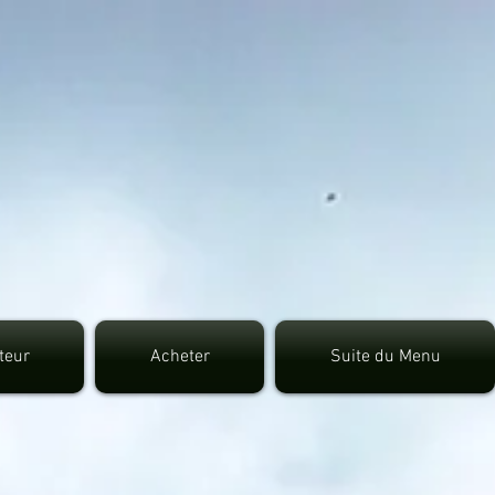
7fec0942fa0
uteur
Acheter
Suite du Menu