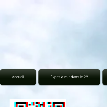
src="https://pagead2.googlesyndication.com/pagead/js/adsbygoogle.js">
Accueil
Expos à voir dans le 29