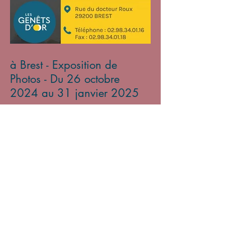
à Brest - Exposition de
Photos - Du 26 octobre
2024 au 31 janvier 2025
Archives
mars 2026
(2)
2 posts
novembre 2025
(1)
1 post
avril 2025
(3)
3 posts
mars 2025
(3)
3 posts
octobre 2024
(1)
1 post