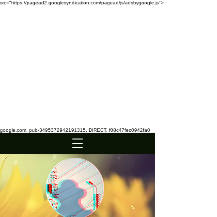
src="https://pagead2.googlesyndication.com/pagead/js/adsbygoogle.js">
google.com, pub-3495372942191315, DIRECT, f08c47fec0942fa0